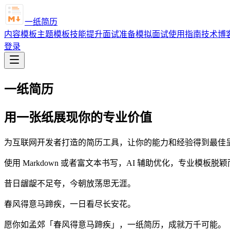
一纸简历
内容模板
主题模板
技能提升
面试准备
模拟面试
使用指南
技术博
登录
一纸简历
用
一张纸
展现你的专业价值
为互联网开发者打造的简历工具，让你的能力和经验得到最佳
使用 Markdown 或者富文本书写，AI 辅助优化，专业模板脱
昔日龌龊不足夸，今朝放荡思无涯。
春风得意马蹄疾，一日看尽长安花。
愿你如孟郊「春风得意马蹄疾」，一纸简历，成就万千可能。